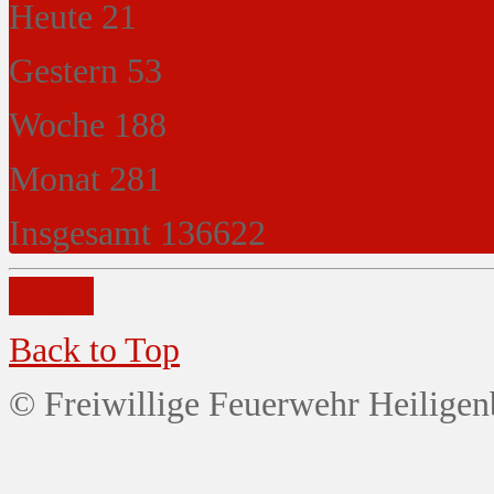
Heute
21
Gestern
53
Woche
188
Monat
281
Insgesamt
136622
Login
Back to Top
© Freiwillige Feuerwehr Heiligen