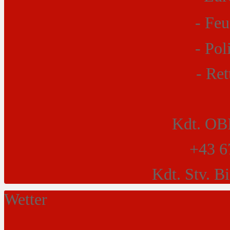
- Fe
- P
- Ret
Kdt. OBI
+43 6
Kdt. Stv. B
Wetter