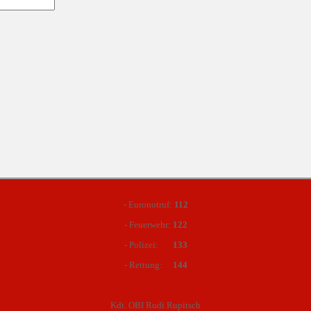
- Euronotruf:
112
- Feuerwehr:
122
- Polizei:
133
- Rettung:
144
Kdt. OBI Rudi Rupitsch