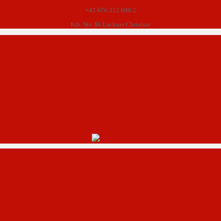
+43 676 312 690 2
Kdt. Stv. Bi Lackner Christian