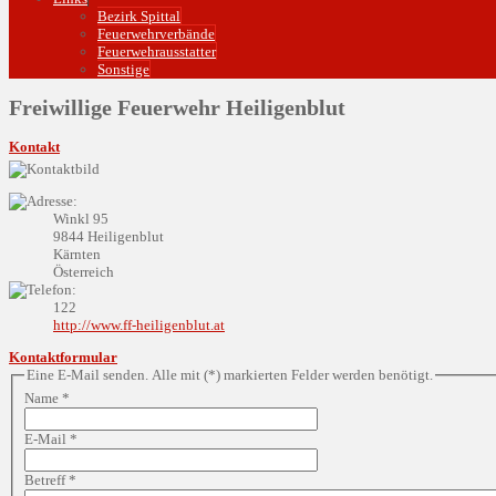
Bezirk Spittal
Feuerwehrverbände
Feuerwehrausstatter
Sonstige
Freiwillige Feuerwehr Heiligenblut
Kontakt
Winkl 95
9844 Heiligenblut
Kärnten
Österreich
122
http://www.ff-heiligenblut.at
Kontaktformular
Eine E-Mail senden. Alle mit (*) markierten Felder werden benötigt.
Name
*
E-Mail
*
Betreff
*