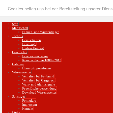
Cookies helfen uns bei der Bereitstellung unserer Diens
Start
Mannschaft
Fahnen- und Würdenträger
Technik
Gerätschaften
Fahrzeuge
Umbau Unimog
Geschichte
Feuerwehrmuseum
Kommandanten 1888 - 2013
Galerien
Übungsimpressionen
Wissenswertes
Verhalten bei Fettbrand
Verhalten bei Gasgeruch
Warn- und Alarmsignale
Feuerlöscherverwendung
Download Wissenswertes
Sonstiges
Formulare
Impressum
Kontakt
Links