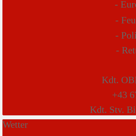
- Eur
- Fe
- P
- Ret
Kdt. OBI
+43 6
Kdt. Stv. B
Wetter