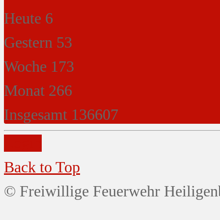
Heute
6
Gestern
53
Woche
173
Monat
266
Insgesamt
136607
Login
Back to Top
© Freiwillige Feuerwehr Heiligen